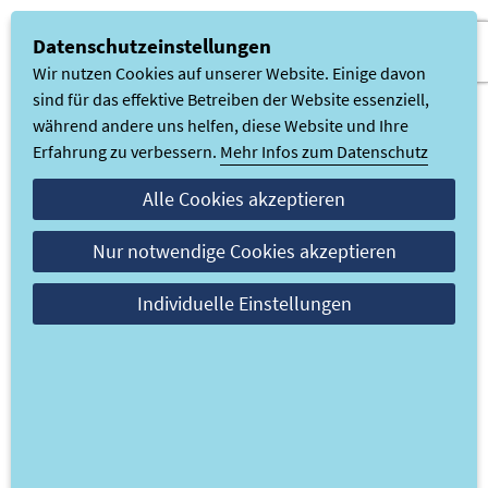
Datenschutzeinstellungen
Wir nutzen Cookies auf unserer Website. Einige davon
sind für das effektive Betreiben der Website essenziell,
während andere uns helfen, diese Website und Ihre
Erfahrung zu verbessern.
Mehr Infos zum Datenschutz
Alle Cookies akzeptieren
MEN-TANTRA
Nur notwendige Cookies akzeptieren
BODYWORK
Individuelle Einstellungen