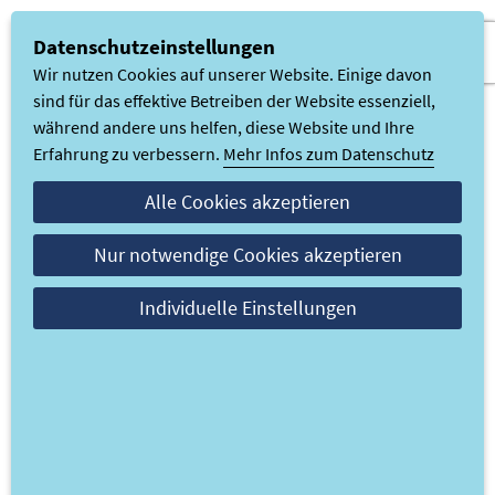
Datenschutzeinstellungen
Wir nutzen Cookies auf unserer Website. Einige davon
sind für das effektive Betreiben der Website essenziell,
während andere uns helfen, diese Website und Ihre
Erfahrung zu verbessern.
Mehr Infos zum Datenschutz
Alle Cookies akzeptieren
MEN-TANTRA | DAS
Nur notwendige Cookies akzeptieren
BODY TO BODY
Individuelle Einstellungen
INTENSIV - RITUAL