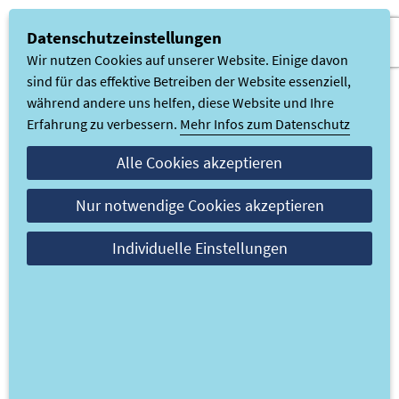
Datenschutzeinstellungen
Wir nutzen Cookies auf unserer Website. Einige davon
sind für das effektive Betreiben der Website essenziell,
während andere uns helfen, diese Website und Ihre
Erfahrung zu verbessern.
Mehr Infos zum Datenschutz
Alle Cookies akzeptieren
ÜBER UNS, UNSER WEG
Nur notwendige Cookies akzeptieren
UND UNSERE VISION
Individuelle Einstellungen